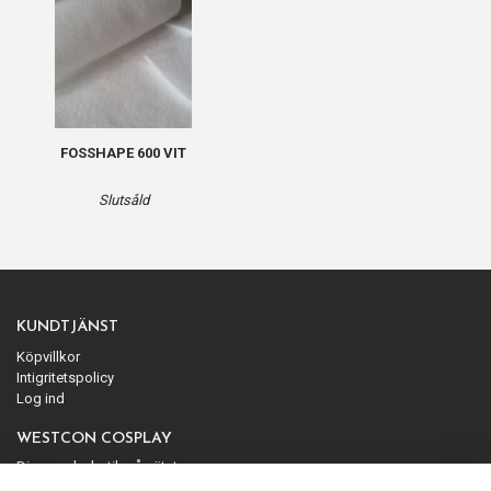
FOSSHAPE 600 VIT
Slutsåld
KUNDTJÄNST
Köpvillkor
Intigritetspolicy
Log ind
WESTCON COSPLAY
Din cosplaybutik på nätet