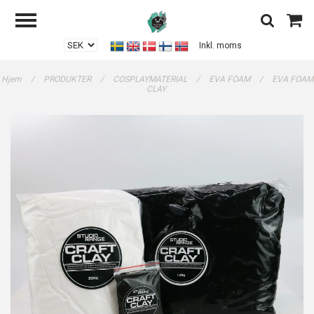
Inkl. moms
Hjem
/
PRODUKTER
/
COSPLAYMATERIAL
/
EVA FOAM
/
EVA FOAM
CLAY