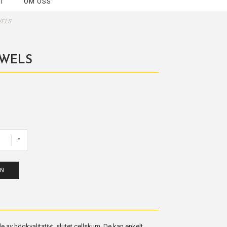
T
OM OSS
WELS
WELS
EN
 av högkvalitativt, slutet cellskum. De kan enkelt