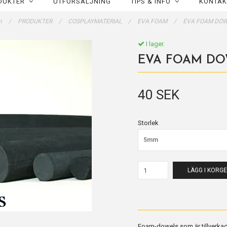
DUKTER
UTFÖRSÄLJNING
TIPS & INFO
KONTAK
m
/
PRODUKTER
/
COSPLAYMATERIAL
/
EVA FOAM
/
EVA FOAM DO
I lager.
EVA FOAM DO
40 SEK
Storlek
5mm
LÄGG I KORG
Foam-dowels som är tillverkade