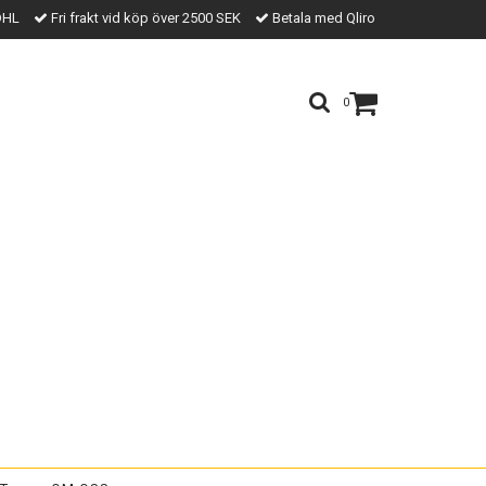
DHL
Fri frakt vid köp över 2500 SEK
Betala med Qliro
0