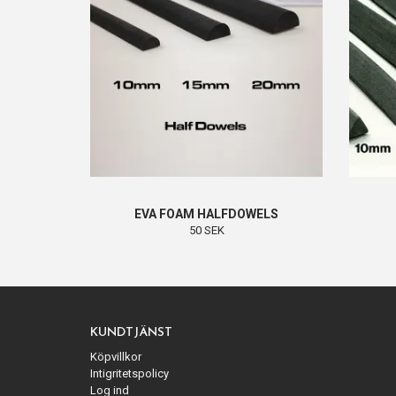
EVA FOAM HALFDOWELS
50 SEK
KUNDTJÄNST
Köpvillkor
Intigritetspolicy
Log ind