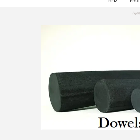
HEM
PRO
Hje