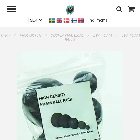
Inkl. moms
Hjem
/
PRODUKTER
/
COSPLAYMATERIAL
/
EVA FOAM
/
EVA FOAM
BALLS