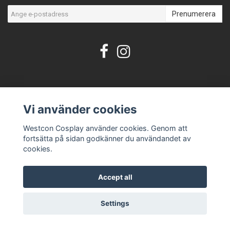
Prenumerera
© Copyright Westcon Cosplay
Vi använder cookies
Powered by Quickbutik
Westcon Cosplay använder cookies. Genom att
fortsätta på sidan godkänner du användandet av
cookies.
Accept all
Settings