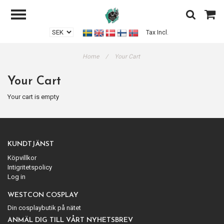
Tax Incl.
Home
/
Your Cart
Your Cart
Your cart is empty
KUNDTJÄNST
Köpvillkor
Intigritetspolicy
Log in
WESTCON COSPLAY
Din cosplaybutik på nätet
ANMÄL DIG TILL VÅRT NYHETSBREV