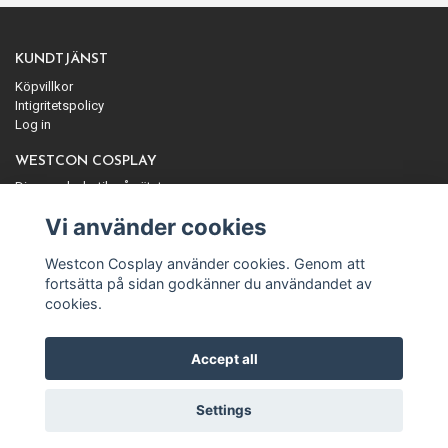
KUNDTJÄNST
Köpvillkor
Intigritetspolicy
Log in
WESTCON COSPLAY
Din cosplaybutik på nätet
ANMÄL DIG TILL VÅRT NYHETSBREV
Vi använder cookies
Prenumerera
Westcon Cosplay använder cookies. Genom att
fortsätta på sidan godkänner du användandet av
cookies.
Accept all
© Copyright Westcon Cosplay
Settings
Powered by Quickbutik