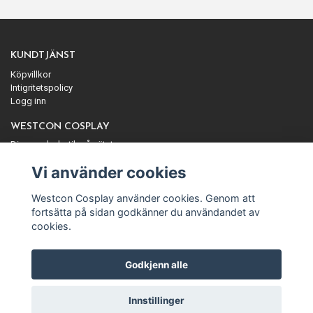
KUNDTJÄNST
Köpvillkor
Intigritetspolicy
Logg inn
WESTCON COSPLAY
Din cosplaybutik på nätet
ANMÄL DIG TILL VÅRT NYHETSBREV
Vi använder cookies
Prenumerera
Westcon Cosplay använder cookies. Genom att
fortsätta på sidan godkänner du användandet av
cookies.
Godkjenn alle
© Copyright Westcon Cosplay
Innstillinger
Powered by Quickbutik