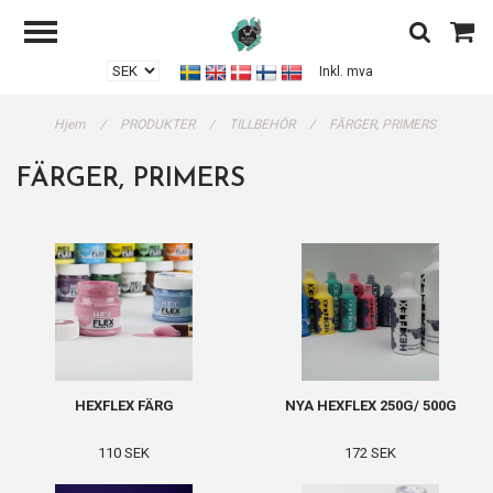
Inkl. mva
Hjem
/
PRODUKTER
/
TILLBEHÖR
/
FÄRGER, PRIMERS
FÄRGER, PRIMERS
HEXFLEX FÄRG
NYA HEXFLEX 250G/ 500G
110 SEK
172 SEK