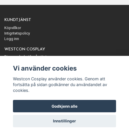
KUNDTJÄNST
Köpvillkor
Intigritetspolicy
Logg inn
WESTCON COSPLAY
Din cosplaybutik på nätet
ANMÄL DIG TILL VÅRT NYHETSBREV
Vi använder cookies
Prenumerera
Westcon Cosplay använder cookies. Genom att
fortsätta på sidan godkänner du användandet av
cookies.
Godkjenn alle
© Copyright Westcon Cosplay
Innstillinger
Powered by Quickbutik