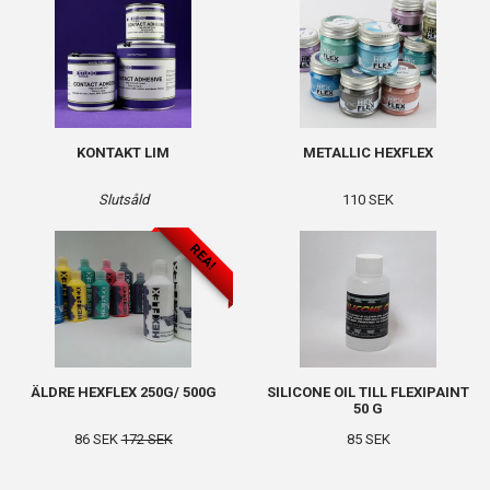
KONTAKT LIM
METALLIC HEXFLEX
Slutsåld
110 SEK
REA!
ÄLDRE HEXFLEX 250G/ 500G
SILICONE OIL TILL FLEXIPAINT
50 G
86 SEK
172 SEK
85 SEK