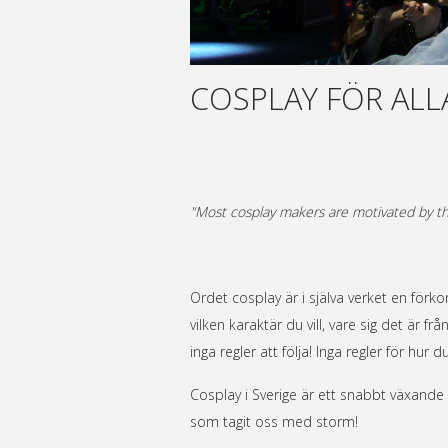
COSPLAY FÖR ALL
"Most cosplay makers are motivated by the
Ordet cosplay är i själva verket en för
vilken karaktär du vill, vare sig det är f
inga regler att följa! Inga regler för hur 
Cosplay i Sverige är ett snabbt växande
som tagit oss med storm!