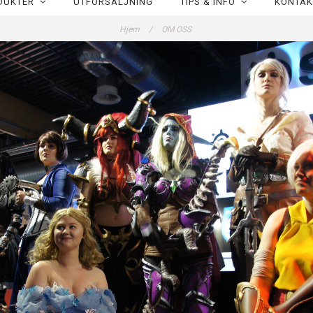
DUKTER
UTFÖRSÄLJNING
TIPS & INFO
KONTAK
Hjem
/
OM OSS