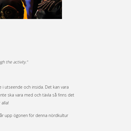
h the activity."
 i utseende och insida. Det kan vara
u inte ska vara med och tävla så finns det
 alla!
 får upp ögonen för denna nördkultur