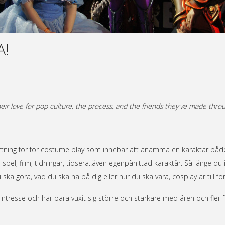
A!
ir love for pop culture, the process, and the friends they've made throug
kortning för för costume play som innebär att anamma en karaktär både
rån spel, film, tidningar, tidsera..även egenpåhittad karaktär. Så länge d
du ska göra, vad du ska ha på dig eller hur du ska vara, cosplay är till för
 intresse och har bara vuxit sig större och starkare med åren och fler