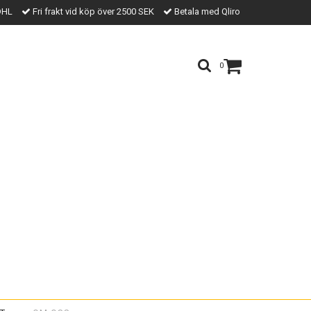
DHL
Fri frakt vid köp över 2500 SEK
Betala med Qliro
0