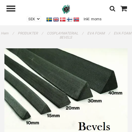
Inkl. moms
Hem
/
PRODUKTER
/
COSPLAYMATERIAL
/
EVA FOAM
/
EVA FOAM
BEVELS