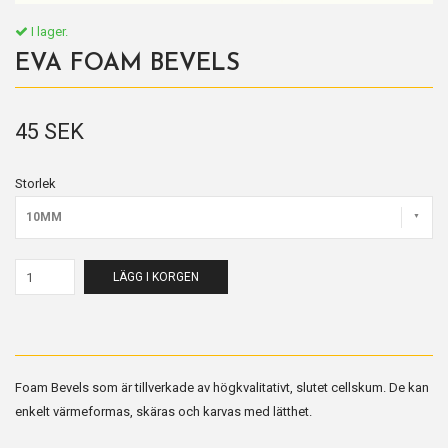
I lager.
EVA FOAM BEVELS
45 SEK
Storlek
10MM
LÄGG I KORGEN
Foam Bevels som är tillverkade av högkvalitativt, slutet cellskum. De kan
enkelt värmeformas, skäras och karvas med lätthet.