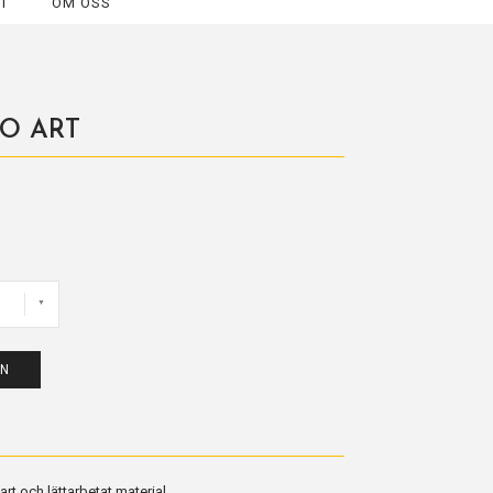
T
OM OSS
O ART
EN
rt och lättarbetat material.