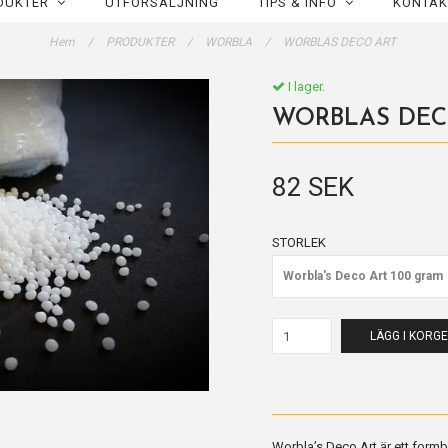
DUKTER
UTFÖRSÄLJNING
TIPS & INFO
KONTAK
Hem
/
PRODUKTER
/
WORBLA
/
WORBLAS DECO ART
I lager.
WORBLAS DEC
82 SEK
STORLEK
Worbla's Deco Art 100 gram
LÄGG I KORG
Worbla’s Deco Art är ett formba