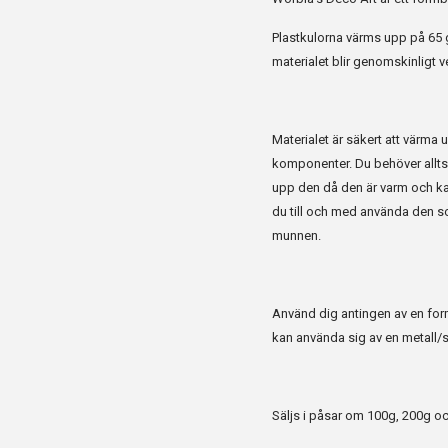
Plastkulorna värms upp på 65 g
materialet blir genomskinligt ve
Materialet är säkert att värma
komponenter. Du behöver alltså
upp den då den är varm och kan
du till och med använda den s
munnen.
Använd dig antingen av en form 
kan använda sig av en metall/st
Säljs i påsar om 100g, 200g o