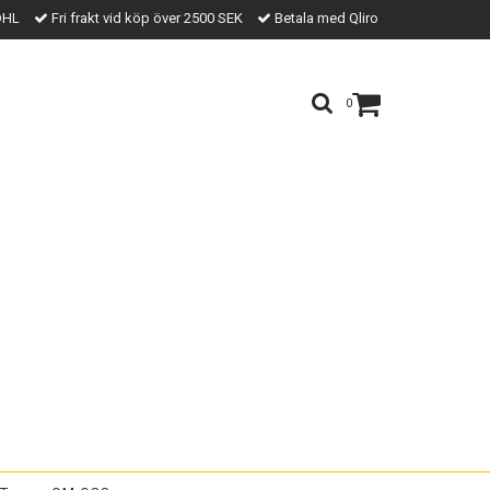
DHL
Fri frakt vid köp över 2500 SEK
Betala med Qliro
0