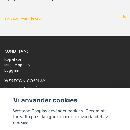
Senaste
Fern
Frieren
KUNDTJÄNST
Köpvillkor
Intigritetspolicy
Logg inn
WESTCON COSPLAY
Din cosplaybutik på nätet
ANMÄL DIG TILL VÅRT NYHETSBREV
Vi använder cookies
Prenumerera
Westcon Cosplay använder cookies. Genom att
fortsätta på sidan godkänner du användandet av
cookies.