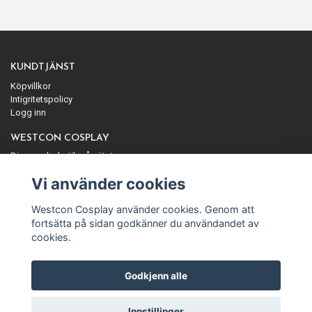
KUNDTJÄNST
Köpvillkor
Intigritetspolicy
Logg inn
WESTCON COSPLAY
Din cosplaybutik på nätet
ANMÄL DIG TILL VÅRT NYHETSBREV
Vi använder cookies
Prenumerera
Westcon Cosplay använder cookies. Genom att
fortsätta på sidan godkänner du användandet av
cookies.
Godkjenn alle
© Copyright Westcon Cosplay
Innstillinger