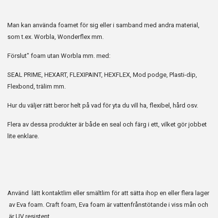
Man kan använda foamet för sig eller i samband med andra material,
som t.ex. Worbla, Wonderflex mm.
Förslut" foam utan Worbla mm. med:
SEAL PRIME, HEXART, FLEXIPAINT, HEXFLEX, Mod podge, Plasti-dip,
Flexbond, trälim mm.
Hur du väljer rätt beror helt på vad för yta du vill ha, flexibel, hård osv.
Flera av dessa produkter är både en seal och färg i ett, vilket gör jobbet
lite enklare.
Använd lätt kontaktlim eller smältlim för att sätta ihop en eller flera lager
av Eva foam. Craft foam, Eva foam är vattenfrånstötande i viss mån och
är UV resistent.