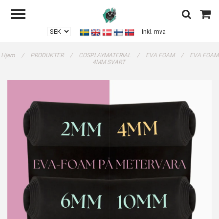
Inkl. mva
Hjem
/
PRODUKTER
/
COSPLAYMATERIAL
/
EVA FOAM
/
EVA FOAM
4MM SVART